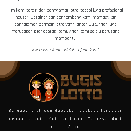
Tim kami terdiri dari penggemar lotre, tetapi juga profesional
industri. Desainer dan pengembang kami memastikan
pengalaman bermain lotre yang lancar. Dukungan juga
merupakan pilar operasi kami. Agen kami selalu berusaha
membantu.
Kepuasan Anda adalah tujuan kami!
Bergabunglah dan dapatkan Jackpot Terbesar
dengan cepat | Mainkan Lotere Terbesar dari
rumah Anda