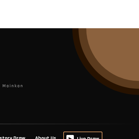
| Mainkan
istory Draw
About Us
Live Draw