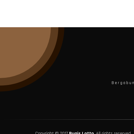
Bergabun
Copyright © 2017
Bugis Lotto
, All rights reserved.