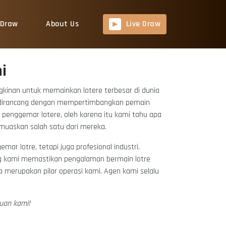
 Draw
About Us
Live Draw
i
inan untuk memainkan lotere terbesar di dunia
i dirancang dengan mempertimbangkan pemain
h penggemar lotere, oleh karena itu kami tahu apa
muaskan salah satu dari mereka.
emar lotre, tetapi juga profesional industri.
 kami memastikan pengalaman bermain lotre
a merupakan pilar operasi kami. Agen kami selalu
uan kami!