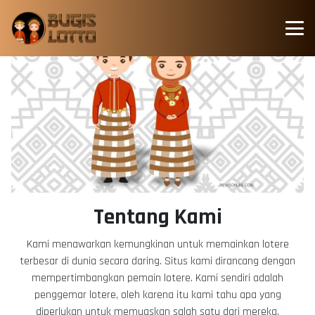
Tentang Kami
Kami menawarkan kemungkinan untuk memainkan lotere
terbesar di dunia secara daring. Situs kami dirancang dengan
mempertimbangkan pemain lotere. Kami sendiri adalah
penggemar lotere, oleh karena itu kami tahu apa yang
diperlukan untuk memuaskan salah satu dari mereka.