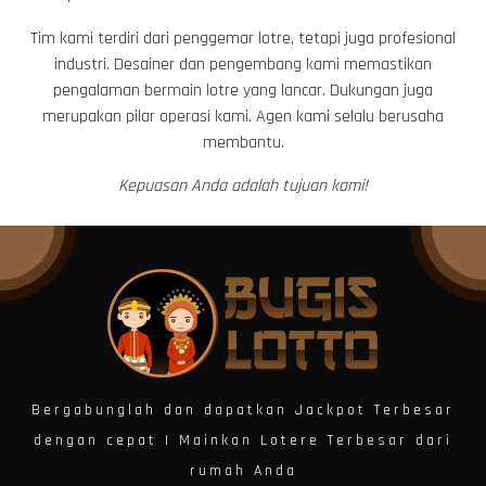
Tim kami terdiri dari penggemar lotre, tetapi juga profesional
industri. Desainer dan pengembang kami memastikan
pengalaman bermain lotre yang lancar. Dukungan juga
merupakan pilar operasi kami. Agen kami selalu berusaha
membantu.
Kepuasan Anda adalah tujuan kami!
Bergabunglah dan dapatkan Jackpot Terbesar
dengan cepat | Mainkan Lotere Terbesar dari
rumah Anda