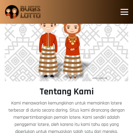
Tentang Kami
Kami menawarkan kemungkinan untuk memainkan lotere
terbesar di dunia secara daring. Situs kami dirancang dengan
mempertimbangkan pemain lotere. Kami sendiri adalah
penggemar lotere, oleh karena itu kami tahu apa yang
diperlukan untuk memuaskan salah satu dari mereka.