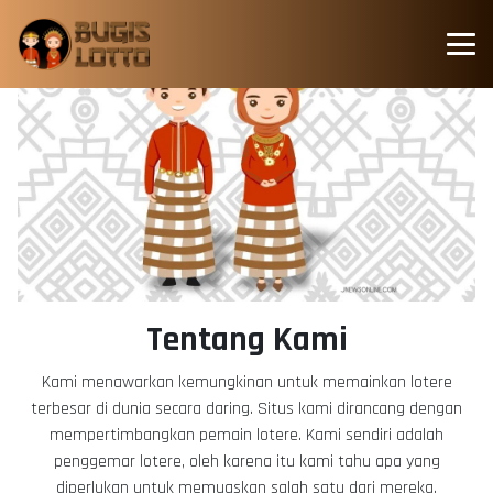
Tentang Kami
Kami menawarkan kemungkinan untuk memainkan lotere
terbesar di dunia secara daring. Situs kami dirancang dengan
mempertimbangkan pemain lotere. Kami sendiri adalah
penggemar lotere, oleh karena itu kami tahu apa yang
diperlukan untuk memuaskan salah satu dari mereka.