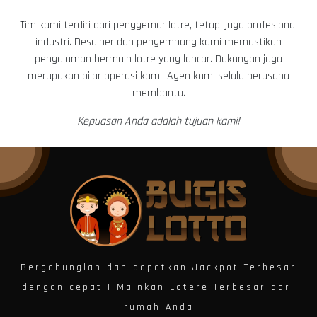
Tim kami terdiri dari penggemar lotre, tetapi juga profesional
industri. Desainer dan pengembang kami memastikan
pengalaman bermain lotre yang lancar. Dukungan juga
merupakan pilar operasi kami. Agen kami selalu berusaha
membantu.
Kepuasan Anda adalah tujuan kami!
Bergabunglah dan dapatkan Jackpot Terbesar
dengan cepat | Mainkan Lotere Terbesar dari
rumah Anda