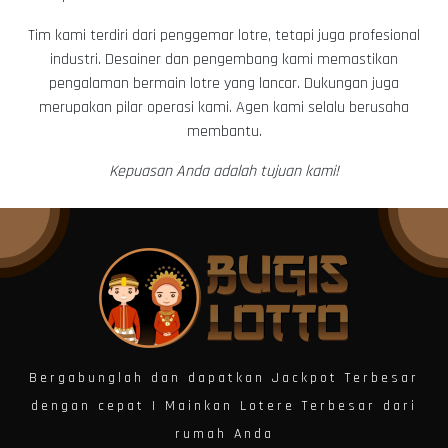
Tim kami terdiri dari penggemar lotre, tetapi juga profesional
industri. Desainer dan pengembang kami memastikan
pengalaman bermain lotre yang lancar. Dukungan juga
merupakan pilar operasi kami. Agen kami selalu berusaha
membantu.
Kepuasan Anda adalah tujuan kami!
Bergabunglah dan dapatkan Jackpot Terbesar
dengan cepat | Mainkan Lotere Terbesar dari
rumah Anda