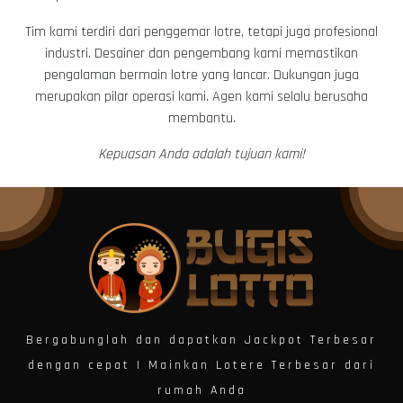
Tim kami terdiri dari penggemar lotre, tetapi juga profesional
industri. Desainer dan pengembang kami memastikan
pengalaman bermain lotre yang lancar. Dukungan juga
merupakan pilar operasi kami. Agen kami selalu berusaha
membantu.
Kepuasan Anda adalah tujuan kami!
Bergabunglah dan dapatkan Jackpot Terbesar
dengan cepat | Mainkan Lotere Terbesar dari
rumah Anda