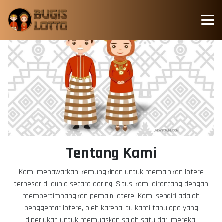
Tentang Kami
Kami menawarkan kemungkinan untuk memainkan lotere
terbesar di dunia secara daring. Situs kami dirancang dengan
mempertimbangkan pemain lotere. Kami sendiri adalah
penggemar lotere, oleh karena itu kami tahu apa yang
diperlukan untuk memuaskan salah satu dari mereka.