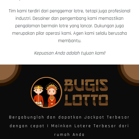
Tim kami terdiri dari penggemar lotre, tetapi juga profesional
industri. Desainer dan pengembang kami memastikan
pengalaman bermain lotre yang lancar. Dukungan juga
merupakan pilar operasi kami. Agen kami selalu berusaha
membantu.
Kepuasan Anda adalah tujuan kami!
Bergabunglah dan dapatkan Jackpot Terbesar
dengan cepat | Mainkan Lotere Terbesar dari
rumah Anda