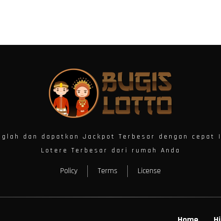
glah dan dapatkan Jackpot Terbesar dengan cepat 
Lotere Terbesar dari rumah Anda
Policy
Terms
License
Home
H