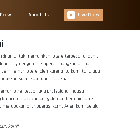
 Draw
About Us
Live Draw
i
inan untuk memainkan lotere terbesar di dunia
i dirancang dengan mempertimbangkan pemain
h penggemar lotere, oleh karena itu kami tahu apa
muaskan salah satu dari mereka.
emar lotre, tetapi juga profesional industri.
 kami memastikan pengalaman bermain lotre
a merupakan pilar operasi kami. Agen kami selalu
uan kami!