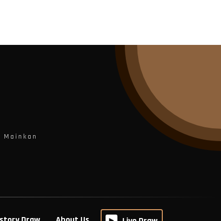
| Mainkan
istory Draw
About Us
Live Draw