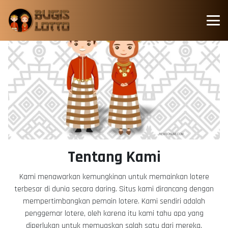
Tentang Kami
Kami menawarkan kemungkinan untuk memainkan lotere
terbesar di dunia secara daring. Situs kami dirancang dengan
mempertimbangkan pemain lotere. Kami sendiri adalah
penggemar lotere, oleh karena itu kami tahu apa yang
diperlukan untuk memuaskan salah satu dari mereka.