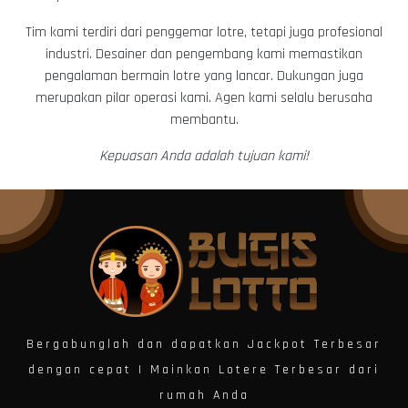
Tim kami terdiri dari penggemar lotre, tetapi juga profesional
industri. Desainer dan pengembang kami memastikan
pengalaman bermain lotre yang lancar. Dukungan juga
merupakan pilar operasi kami. Agen kami selalu berusaha
membantu.
Kepuasan Anda adalah tujuan kami!
Bergabunglah dan dapatkan Jackpot Terbesar
dengan cepat | Mainkan Lotere Terbesar dari
rumah Anda