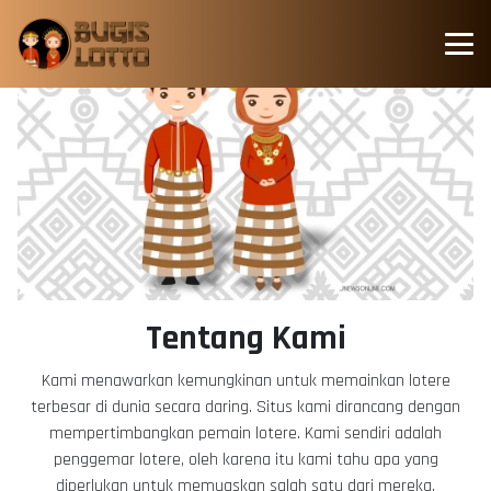
Tentang Kami
Kami menawarkan kemungkinan untuk memainkan lotere
terbesar di dunia secara daring. Situs kami dirancang dengan
mempertimbangkan pemain lotere. Kami sendiri adalah
penggemar lotere, oleh karena itu kami tahu apa yang
diperlukan untuk memuaskan salah satu dari mereka.