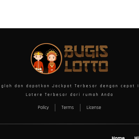
glah dan dapatkan Jackpot Terbesar dengan cepat 
Lotere Terbesar dari rumah Anda
Policy
Terms
License
Home
H