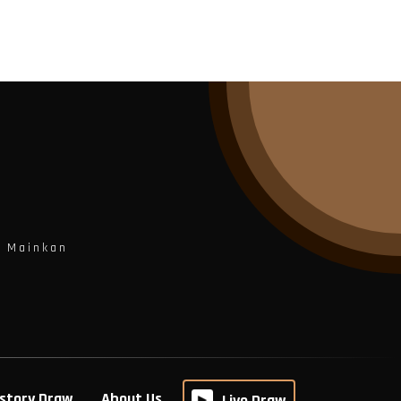
| Mainkan
istory Draw
About Us
Live Draw