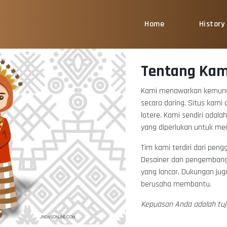
Home
History
Tentang Kam
Kami menawarkan kemungk
secara daring. Situs kam
lotere. Kami sendiri adala
yang diperlukan untuk me
Tim kami terdiri dari pengg
Desainer dan pengembang
yang lancar. Dukungan jug
berusaha membantu.
Kepuasan Anda adalah tuj