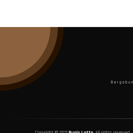
Bergabun
Copyright © 2017
Bugis Lotto
, All rights reserved.