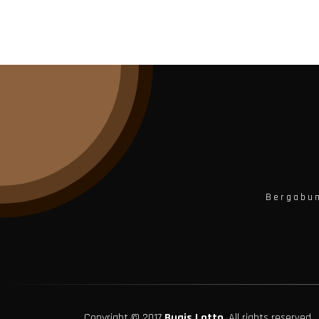
Bergabun
Copyright © 2017
Bugis Lotto
, All rights reserved.