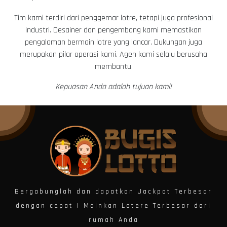
Tim kami terdiri dari penggemar lotre, tetapi juga profesional
industri. Desainer dan pengembang kami memastikan
pengalaman bermain lotre yang lancar. Dukungan juga
merupakan pilar operasi kami. Agen kami selalu berusaha
membantu.
Kepuasan Anda adalah tujuan kami!
Bergabunglah dan dapatkan Jackpot Terbesar
dengan cepat | Mainkan Lotere Terbesar dari
rumah Anda