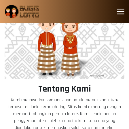
Tentang Kami
Kami menawarkan kemungkinan untuk memainkan lotere
terbesar di dunia secara daring. Situs kami dirancang dengan
mempertimbangkan pemain lotere. Kami sendiri adalah
penggemar lotere, oleh karena itu kami tahu apa yang
diperlukan untuk memuaskan salah satu dari mereka.