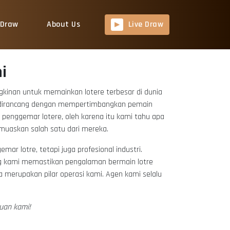
 Draw
About Us
Live Draw
i
inan untuk memainkan lotere terbesar di dunia
i dirancang dengan mempertimbangkan pemain
h penggemar lotere, oleh karena itu kami tahu apa
muaskan salah satu dari mereka.
emar lotre, tetapi juga profesional industri.
 kami memastikan pengalaman bermain lotre
a merupakan pilar operasi kami. Agen kami selalu
uan kami!