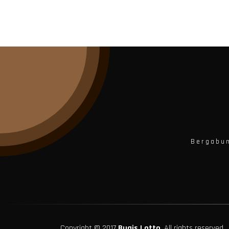
Bergabun
Copyright © 2017
Bugis Lotto
, All rights reserved.