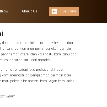
 Draw
About Us
Live Draw
i
inan untuk memainkan lotere terbesar di dunia
i dirancang dengan mempertimbangkan pemain
h penggemar lotere, oleh karena itu kami tahu apa
muaskan salah satu dari mereka.
emar lotre, tetapi juga profesional industri.
 kami memastikan pengalaman bermain lotre
a merupakan pilar operasi kami. Agen kami selalu
uan kami!