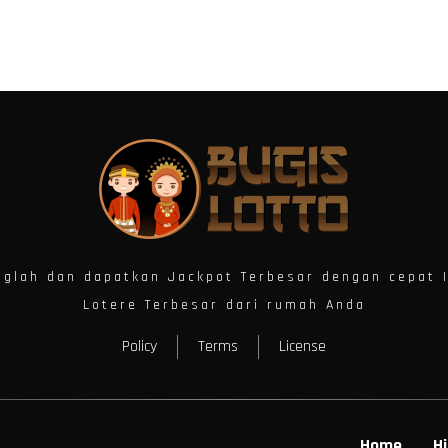
glah dan dapatkan Jackpot Terbesar dengan cepat 
Lotere Terbesar dari rumah Anda
Policy
Terms
License
Home
H