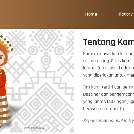
Home
History
Tentang Kam
Kami menawarkan kemungk
secara daring. Situs kam
lotere. Kami sendiri adala
yang diperlukan untuk me
Tim kami terdiri dari pengg
Desainer dan pengembang
yang lancar. Dukungan jug
berusaha membantu.
Kepuasan Anda adalah tuj