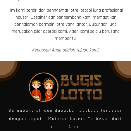
Tim kami terdiri dari penggemar lotre, tetapi juga profesional
industri. Desainer dan pengembang kami memastikan
pengalaman bermain lotre yang lancar. Dukungan juga
merupakan pilar operasi kami. Agen kami selalu berusaha
membantu.
Kepuasan Anda adalah tujuan kami!
Bergabunglah dan dapatkan Jackpot Terbesar
dengan cepat | Mainkan Lotere Terbesar dari
rumah Anda