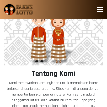
Tentang Kami
Kami menawarkan kemungkinan untuk memainkan lotere
terbesar di dunia secara daring. Situs kami dirancang dengan
mempertimbangkan pemain lotere. Kami sendiri adalah
penggemar lotere, oleh karena itu kami tahu apa yang
diperlukan untuk memuaskan salah satu dari mereka.