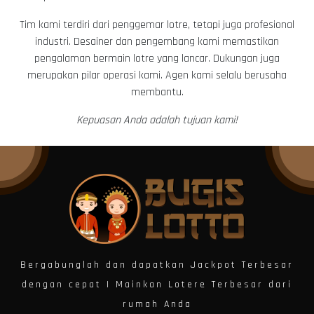
Tim kami terdiri dari penggemar lotre, tetapi juga profesional
industri. Desainer dan pengembang kami memastikan
pengalaman bermain lotre yang lancar. Dukungan juga
merupakan pilar operasi kami. Agen kami selalu berusaha
membantu.
Kepuasan Anda adalah tujuan kami!
Bergabunglah dan dapatkan Jackpot Terbesar
dengan cepat | Mainkan Lotere Terbesar dari
rumah Anda